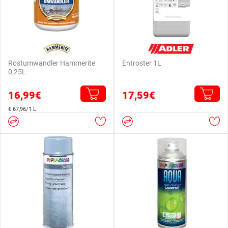
Rostumwandler Hammerite
Entroster 1L
0,25L
16,99€
17,59€
€ 67,96/1 L