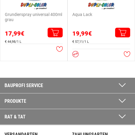
Grundierspray universal 400ml
Aqua Lack
grau
17,99€
19,99€
€ 44,98/1 L
€ 57,11/1 L
BAUPROFI SERVICE
PRODUKTE
RAT & TAT
VERSANDARTEN
ZAHLUNGSARTEN