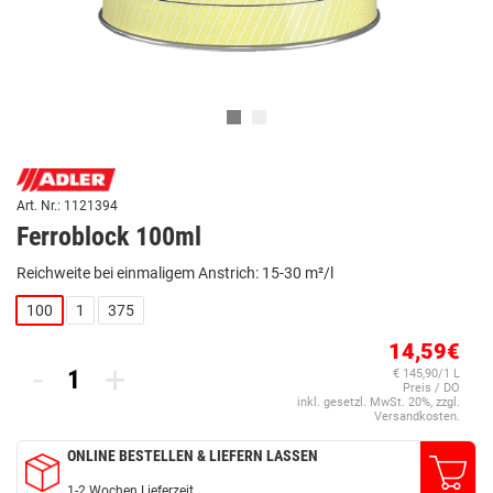
Art. Nr.: 1121394
Ferroblock 100ml
Reichweite bei einmaligem Anstrich: 15-30 m²/l
100
1
375
14,59€
-
+
€ 145,90/1 L
Preis / DO
inkl. gesetzl. MwSt. 20%, zzgl.
Versandkosten.
ONLINE BESTELLEN & LIEFERN LASSEN
1-2 Wochen Lieferzeit