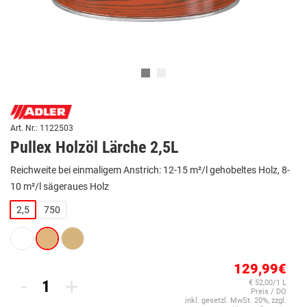
Art. Nr.: 1122503
Pullex Holzöl Lärche 2,5L
Reichweite bei einmaligem Anstrich: 12-15 m²/l gehobeltes Holz, 8-
10 m²/l sägeraues Holz
2,5
750
129,99€
-
+
€ 52,00/1 L
Preis / DO
inkl. gesetzl. MwSt. 20%, zzgl.