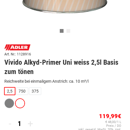
Art. Nr.: 1128916
Vivido Alkyd-Primer Uni weiss 2,5l Basis
zum tönen
Reichweite bei einmaligem Anstrich: ca. 10 m²/l
2,5
750
375
119,99€
-
+
€ 48,00/1 L
Preis / DO
inkl. gesetzl. MwSt. 20%, zzgl.