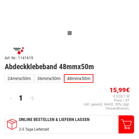
Art. Nr.: 1141619
Abdeckklebeband 48mmx50m
24mmx50m
36mmx50m
48mmx50m
15,99€
-
+
€ 0,32/1 M
Preis / ST
inkl. gesetzl. MwSt. 20%, zzgl.
Versandkosten.
ONLINE BESTELLEN & LIEFERN LASSEN
2-5 Tage Lieferzeit