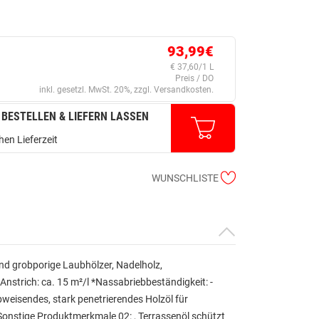
93,99€
€ 37,60/1 L
Preis / DO
inkl. gesetzl. MwSt. 20%, zzgl. Versandkosten.
 BESTELLEN & LIEFERN LASSEN
en Lieferzeit
WUNSCHLISTE
und grobporige Laubhölzer, Nadelholz,
Anstrich: ca. 15 m²/l *Nassabriebbeständigkeit: -
eisendes, stark penetrierendes Holzöl für
Sonstige Produktmerkmale 02: , Terrassenöl schützt