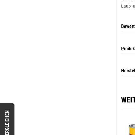
Laub- 
Bewer
Produk
Herste
WEI
VERGLEICHEN