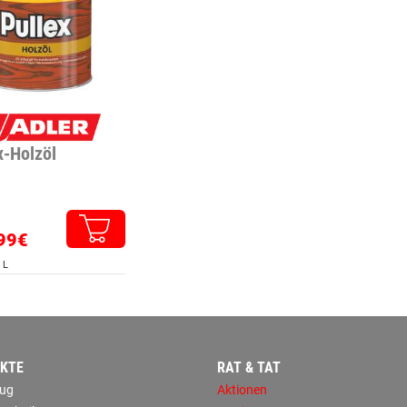
x-Holzöl
99€
 L
KTE
RAT & TAT
ug
Aktionen