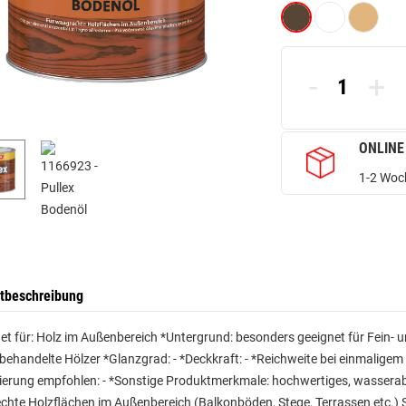
-
+
ONLINE
1-2 Woch
tbeschreibung
et für: Holz im Außenbereich *Untergrund: besonders geeignet für Fein- 
ehandelte Hölzer *Glanzgrad: - *Deckkraft: - *Reichweite bei einmaligem 
erung empfohlen: - *Sonstige Produktmerkmale: hochwertiges, wasserabw
hte Holzflächen im Außenbereich (Balkonböden, Stege, Terrassen etc.) 