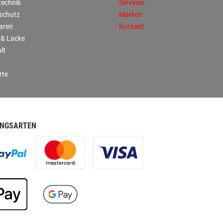
technik
Services
sschutz
Marken
aren
Kontakt
 & Lacke
lt
rte
NGSARTEN