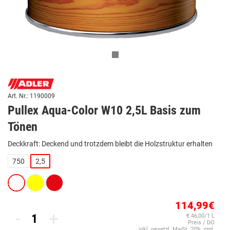
Art. Nr.: 1190009
Pullex Aqua-Color W10 2,5L Basis zum
Tönen
Deckkraft: Deckend und trotzdem bleibt die Holzstruktur erhalten
750
2,5
114,99€
-
+
€ 46,00/1 L
Preis / DO
inkl. gesetzl. MwSt. 20%, zzgl.