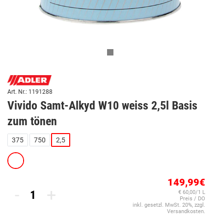
Art. Nr.: 1191288
Vivido Samt-Alkyd W10 weiss 2,5l Basis
zum tönen
375
750
2,5
149,99€
-
+
€ 60,00/1 L
Preis / DO
inkl. gesetzl. MwSt. 20%, zzgl.
Versandkosten.