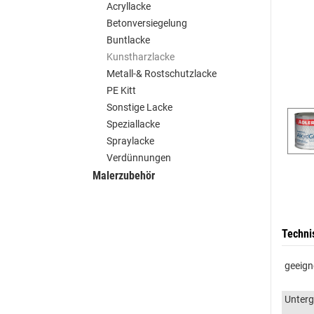
Acryllacke
Betonversiegelung
Buntlacke
Kunstharzlacke
Metall-& Rostschutzlacke
PE Kitt
Sonstige Lacke
Speziallacke
Spraylacke
Verdünnungen
Malerzubehör
Techni
geeign
Unter