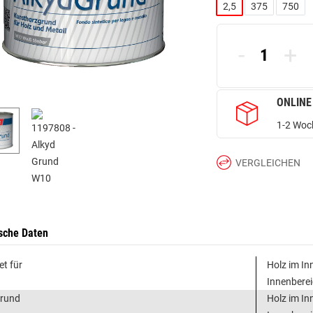
2,5
375
750
-
+
ONLINE
1-2 Woch
VERGLEICHEN
sche Daten
et für
Holz im In
Innenbere
grund
Holz im In