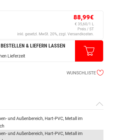
88,99€
€ 35,60/1 L
Preis / ST
inkl. gesetzl. MwSt. 20%, zzgl. Versandkosten.
 BESTELLEN & LIEFERN LASSEN
en Lieferzeit
WUNSCHLISTE
nen- und Außenbereich, Hart-PVC, Metall im
ich
nen- und Außenbereich, Hart-PVC, Metall im