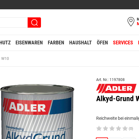
M
HUTZ
EISENWAREN
FARBEN
HAUSHALT
ÖFEN
SERVICES
d W10
Art. Nr.: 1197808
Alkyd-Grund 
Reichweite bei einmali
(0)