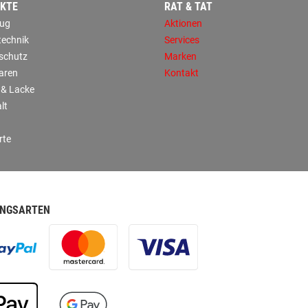
KTE
RAT & TAT
ug
Aktionen
technik
Services
sschutz
Marken
aren
Kontakt
 & Lacke
lt
rte
NGSARTEN