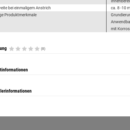
Innenbere
eite bei einmaligem Anstrich
ca. 8 -10 m
ge Produktmerkmale
Grundierun
Anwendbark
mit Korro
tung
(0)
tinformationen
llerinformationen