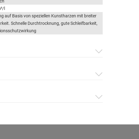
ich
²/l
g auf Basis von speziellen Kunstharzen mit breiter
eit. Schnelle Durchtrocknung, gute Schleifbarkeit,
sionsschutzwirkung