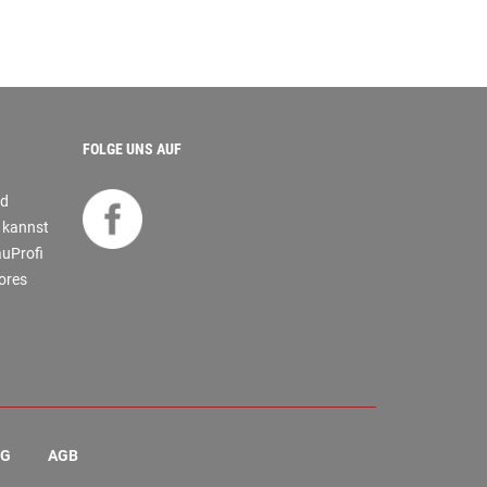
FOLGE UNS AUF
nd
s kannst
auProfi
tores
NG
AGB