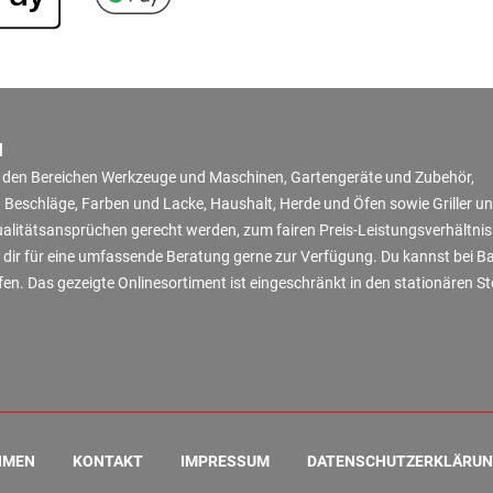
N
in den Bereichen Werkzeuge und Maschinen, Gartengeräte und Zubehör,
 Beschläge, Farben und Lacke, Haushalt, Herde und Öfen sowie Griller u
Qualitätsansprüchen gerecht werden, zum fairen Preis-Leistungsverhältni
 dir für eine umfassende Beratung gerne zur Verfügung. Du kannst bei B
en. Das gezeigte Onlinesortiment ist eingeschränkt in den stationären S
HMEN
KONTAKT
IMPRESSUM
DATENSCHUTZERKLÄRU