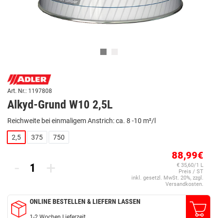
Art. Nr.: 1197808
Alkyd-Grund W10 2,5L
Reichweite bei einmaligem Anstrich: ca. 8 -10 m²/l
2,5
375
750
88,99€
-
+
€ 35,60/1 L
Preis / ST
inkl. gesetzl. MwSt. 20%, zzgl.
Versandkosten.
ONLINE BESTELLEN & LIEFERN LASSEN
1-2 Wochen Lieferzeit