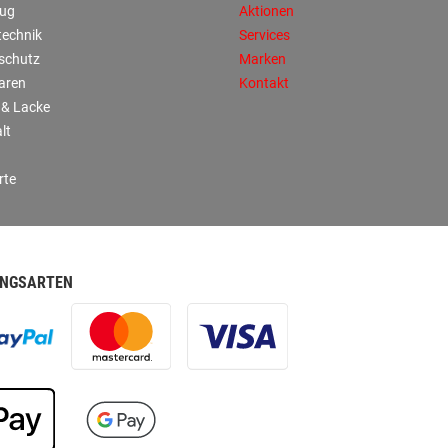
ug
Aktionen
technik
Services
sschutz
Marken
aren
Kontakt
 & Lacke
lt
rte
NGSARTEN