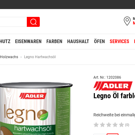
M
HUTZ
EISENWAREN
FARBEN
HAUSHALT
ÖFEN
SERVICES
 Holzwachs
Legno Hartwachsöl
Art. Nr.: 1202086
Legno Öl farbl
Reichweite bei einmali
(0)