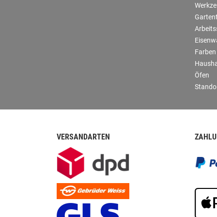
Werkze
Garten
Arbeit
Eisenw
Farben
Hausha
Öfen
Stando
VERSANDARTEN
ZAHLU