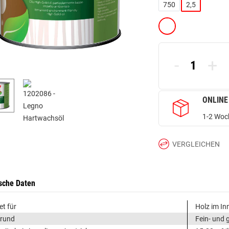
750
2,5
-
+
ONLINE
1-2 Woch
VERGLEICHEN
sche Daten
et für
Holz im In
grund
Fein- und 