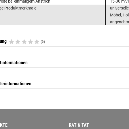
eite bei einmaligem Anstrich
15-30 m²/l
ge Produktmerkmale
universell
Möbel, Hol
angenehme,
tung
(0)
tinformationen
llerinformationen
KTE
RAT & TAT