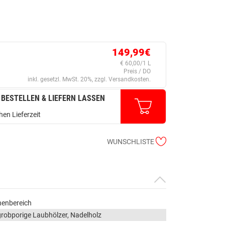
149,99€
€ 60,00/1 L
Preis / DO
inkl. gesetzl. MwSt. 20%, zzgl. Versandkosten.
 BESTELLEN & LIEFERN LASSEN
en Lieferzeit
WUNSCHLISTE
nenbereich
grobporige Laubhölzer, Nadelholz