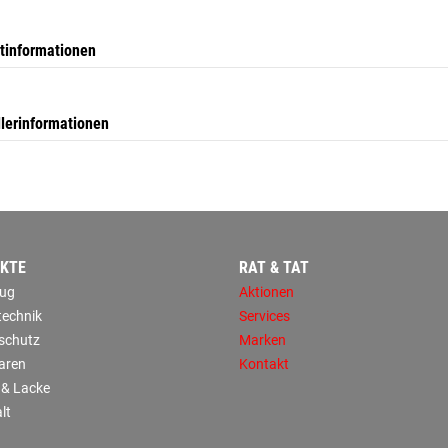
tinformationen
llerinformationen
KTE
RAT & TAT
ug
Aktionen
technik
Services
sschutz
Marken
aren
Kontakt
 & Lacke
lt