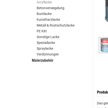
Acryllacke
Betonversiegelung
Buntlacke
Kunstharzlacke
Metall-& Rostschutzlacke
PE Kitt
Sonstige Lacke
Speziallacke
Spraylacke
Verdünnungen
Malerzubehör
Produk
Das ger