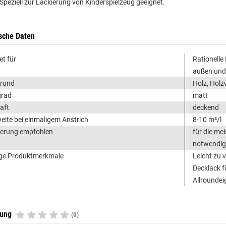
 Speziell zur Lackierung von Kinderspielzeug geeignet.
sche Daten
et für
Rationelle
außen und
grund
Holz, Holz
grad
matt
aft
deckend
eite bei einmaligem Anstrich
8-10 m²/l
erung empfohlen
für die me
notwendig
ge Produktmerkmale
Leicht zu 
Decklack f
Allrounde
tung
(0)