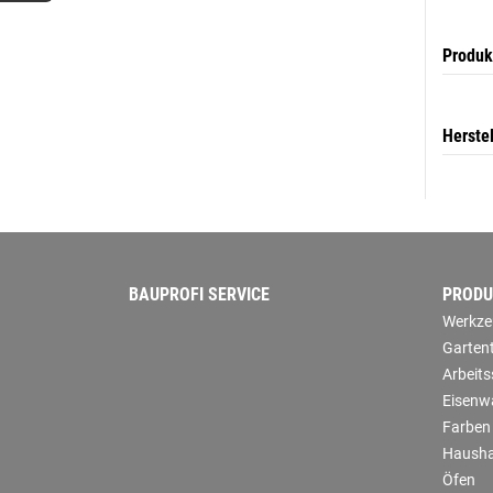
Produk
Herste
BAUPROFI SERVICE
PRODU
Werkze
Garten
Arbeit
Eisenw
Farben
Hausha
Öfen