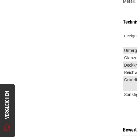
Metall.
Techni
geeign
Unter
Glanz
Deckkr
Reichw
Grundi
VERGLEICHEN
Sonsti
Bewer