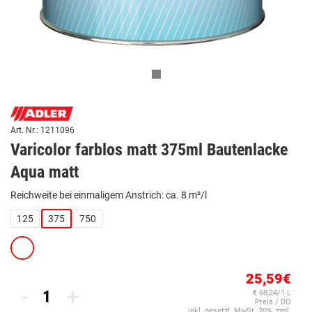
Art. Nr.: 1211096
Varicolor farblos matt 375ml Bautenlacke
Aqua matt
Reichweite bei einmaligem Anstrich: ca. 8 m²/l
125
375
750
25,59€
-
+
€ 68,24/1 L
Preis / DO
inkl. gesetzl. MwSt. 20%, zzgl.