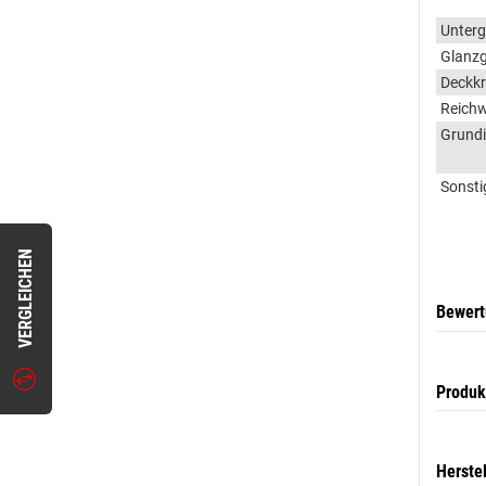
Unter
Glanz
Deckkr
Reichw
Grundi
Sonsti
VERGLEICHEN
Bewer
Produk
Herste