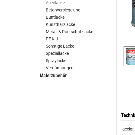
Acryllacke
Betonversiegelung
Buntlacke
Kunstharzlacke
Metall-& Rostschutzlacke
PE Kitt
Sonstige Lacke
Speziallacke
Spraylacke
Verdünnungen
Malerzubehör
Techni
geeign