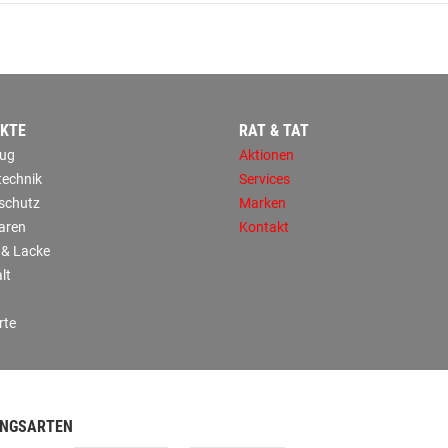
KTE
RAT & TAT
ug
Aktionen
technik
Services
sschutz
Marken
aren
Kontakt
 & Lacke
lt
rte
NGSARTEN