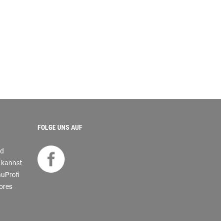
FOLGE UNS AUF
nd
s kannst
auProfi
tores