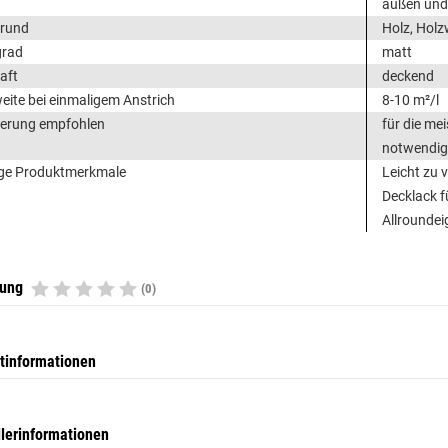
außen und
grund
Holz, Holz
grad
matt
aft
deckend
eite bei einmaligem Anstrich
8-10 m²/l
erung empfohlen
für die me
notwendig
ge Produktmerkmale
Leicht zu 
Decklack f
Allrounde
tung
(0)
tinformationen
llerinformationen