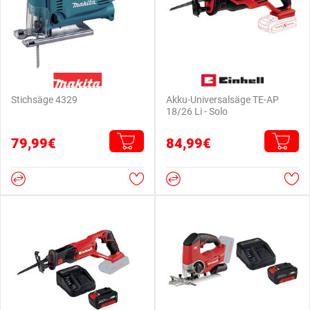
Stichsäge 4329
Akku-Universalsäge TE-AP
18/26 Li - Solo
79,99€
84,99€