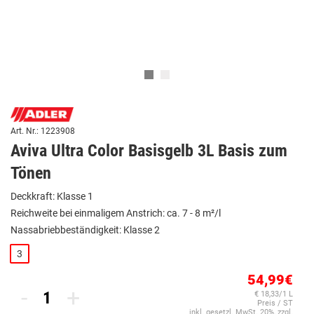
Art. Nr.: 1223908
Aviva Ultra Color Basisgelb 3L Basis zum
Tönen
Deckkraft: Klasse 1
Reichweite bei einmaligem Anstrich: ca. 7 - 8 m²/l
Nassabriebbeständigkeit: Klasse 2
3
54,99€
-
+
€ 18,33/1 L
Preis / ST
inkl. gesetzl. MwSt. 20%, zzgl.