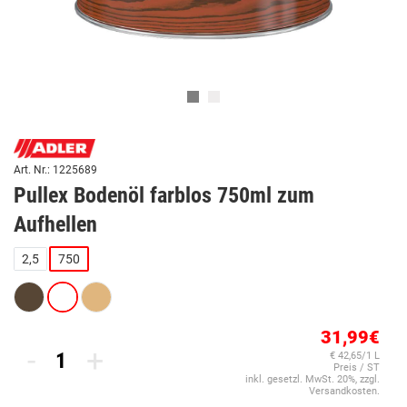
Art. Nr.: 1225689
Pullex Bodenöl farblos 750ml zum
Aufhellen
2,5
750
31,99€
-
+
€ 42,65/1 L
Preis / ST
inkl. gesetzl. MwSt. 20%, zzgl.
Versandkosten.