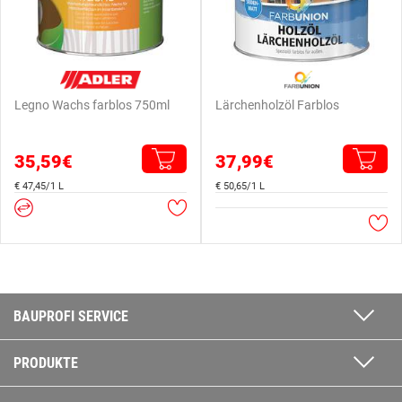
Legno Wachs farblos 750ml
Lärchenholzöl Farblos
35,59€
37,99€
€ 47,45/1 L
€ 50,65/1 L
BAUPROFI SERVICE
PRODUKTE