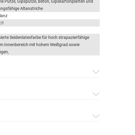
he Putze, Gipsputze, Beton, Gipskartonplatten und
ngsfähige Altanstriche
Glanz
/l
erte Seidenlatexfarbe für hoch strapazierfähige
im Innenbereich mit hohem Weißgrad sowie
gen,