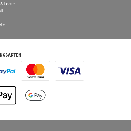
 & Lacke
lt
rte
NGSARTEN