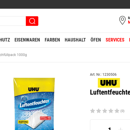
M
HUTZ
EISENWAREN
FARBEN
HAUSHALT
ÖFEN
SERVICES
chfüllpack 1000g
Art. Nr.: 1230506
Luftentfeucht
(0)