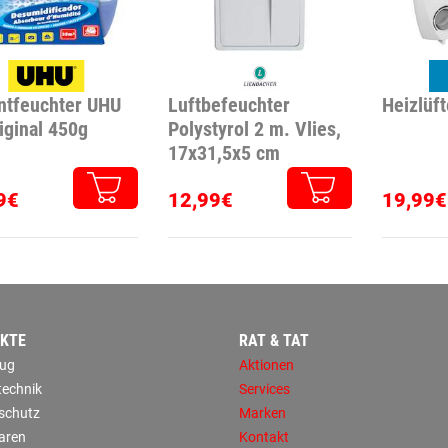
ntfeuchter UHU
Luftbefeuchter
Heizlüf
iginal 450g
Polystyrol 2 m. Vlies,
17x31,5x5 cm
9€
12,99€
19,99€
KTE
RAT & TAT
ug
Aktionen
technik
Services
sschutz
Marken
aren
Kontakt