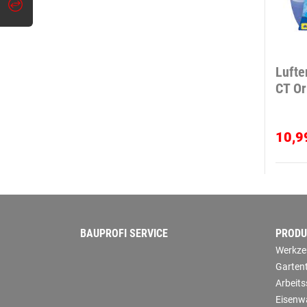
Lufte
CT Or
10,9
BAUPROFI SERVICE
PRODU
Werkze
Garten
Arbeit
Eisenw