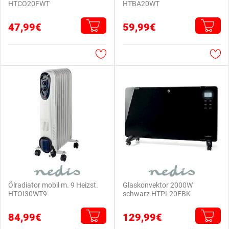
HTCO20FWT
HTBA20WT
47,99€
59,99€
Ölradiator mobil m. 9 Heizst.
Glaskonvektor 2000W
HTOI30WT9
schwarz HTPL20FBK
84,99€
129,99€