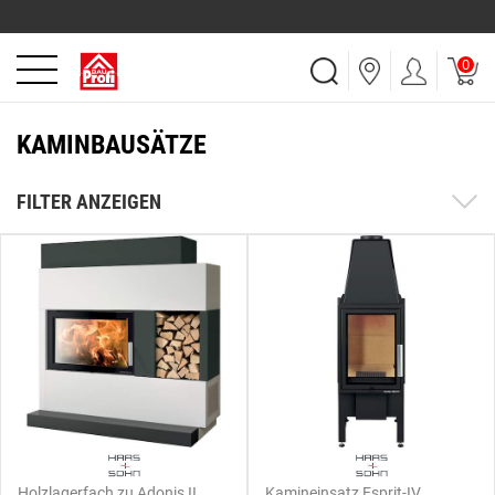
0
KAMINBAUSÄTZE
FILTER ANZEIGEN
Holzlagerfach zu Adonis II
Kamineinsatz Esprit-IV