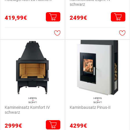
schwarz
419,99€
2499€
Kamineinsatz Komfort IV
Kaminbausatz Pinus-II
schwarz
2999€
4299€