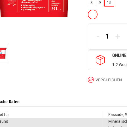
3
9
15
-
+
ONLINE
1-2 Woch
VERGLEICHEN
sche Daten
et für
Fassade, 
grund
Mineralisc