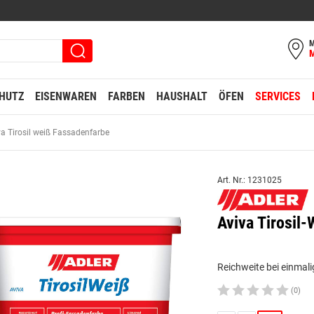
M
HUTZ
EISENWAREN
FARBEN
HAUSHALT
ÖFEN
SERVICES
va Tirosil weiß Fassadenfarbe
Art. Nr.: 1231025
Aviva Tirosil
Reichweite bei einmali
(0)