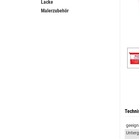
Lacke
Malerzubehör
Techni
geeign
Unter