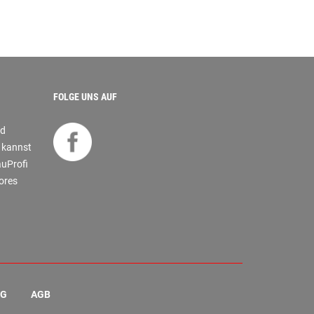
FOLGE UNS AUF
nd
s kannst
auProfi
tores
NG
AGB