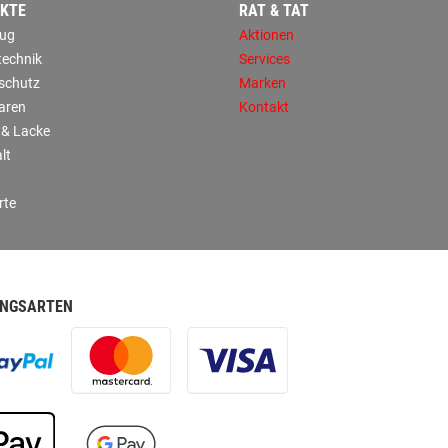
KTE
RAT & TAT
ug
Aktionen
technik
Services
sschutz
Marken
aren
Kontakt
 & Lacke
lt
rte
NGSARTEN