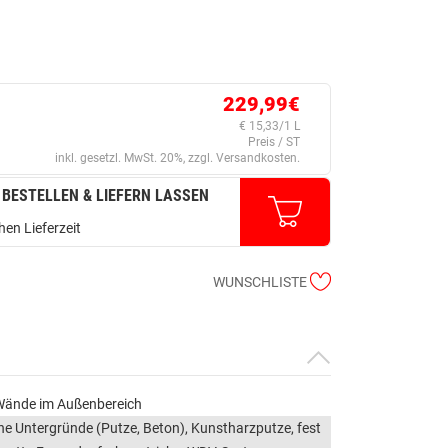
229,99€
€ 15,33/1 L
Preis / ST
inkl. gesetzl. MwSt. 20%, zzgl. Versandkosten.
 BESTELLEN & LIEFERN LASSEN
en Lieferzeit
WUNSCHLISTE
Wände im Außenbereich
he Untergründe (Putze, Beton), Kunstharzputze, fest