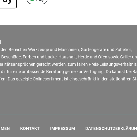
N
in den Bereichen Werkzeuge und Maschinen, Gartengeräte und Zubehör,
 Beschläge, Farben und Lacke, Haushalt, Herde und Öfen sowie Griller u
Qualitätsansprüchen gerecht werden, zum fairen Preis-Leistungsverhältni
 dir für eine umfassende Beratung gerne zur Verfügung. Du kannst bei B
en. Das gezeigte Onlinesortiment ist eingeschränkt in den stationären S
HMEN
KONTAKT
IMPRESSUM
DATENSCHUTZERKLÄRU