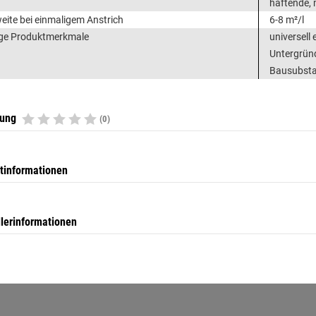
haftende,
eite bei einmaligem Anstrich
6-8 m²/l
ge Produktmerkmale
universell
Untergründ
Bausubsta
tung
(0)
tinformationen
llerinformationen