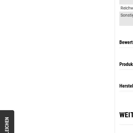
Reichw
Sonsti
Bewer
Produk
Herste
WEI
VERGLEICHEN