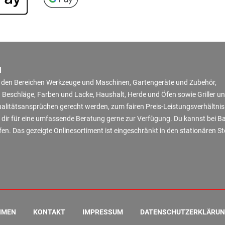
N
in den Bereichen Werkzeuge und Maschinen, Gartengeräte und Zubehör,
 Beschläge, Farben und Lacke, Haushalt, Herde und Öfen sowie Griller u
Qualitätsansprüchen gerecht werden, zum fairen Preis-Leistungsverhältni
 dir für eine umfassende Beratung gerne zur Verfügung. Du kannst bei B
en. Das gezeigte Onlinesortiment ist eingeschränkt in den stationären S
HMEN
KONTAKT
IMPRESSUM
DATENSCHUTZERKLÄRU