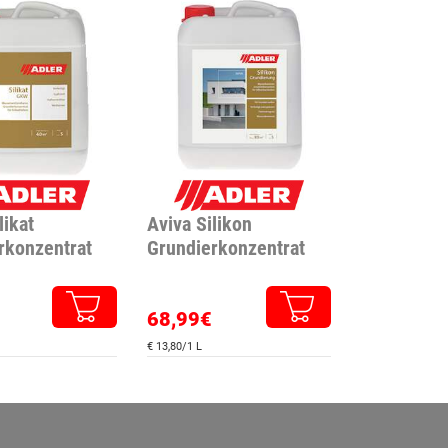
likat
Aviva Silikon
rkonzentrat
Grundierkonzentrat
68,99€
€ 13,80/1 L