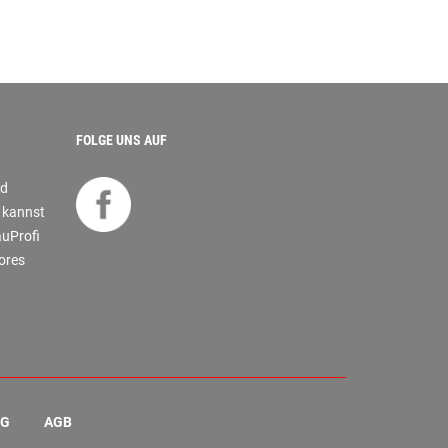
FOLGE UNS AUF
nd
s kannst
auProfi
tores
NG
AGB