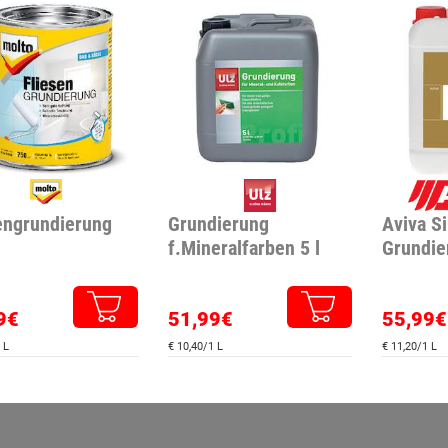
engrundierung
Grundierung
Aviva Si
f.Mineralfarben 5 l
Grundie
9€
51,99€
55,99€
 L
€ 10,40/1 L
€ 11,20/1 L