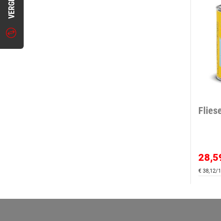
Flies
28,5
€ 38,12/1