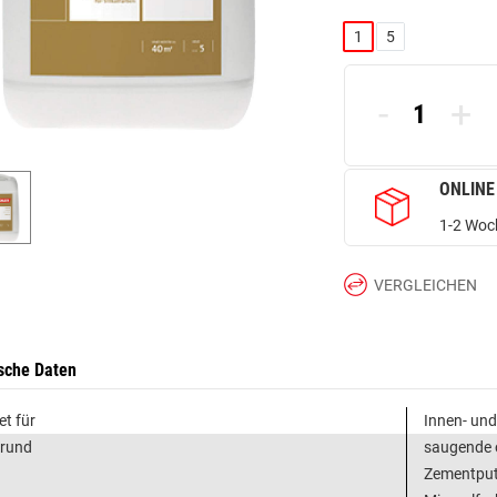
1
5
-
+
ONLINE
1-2 Woch
VERGLEICHEN
sche Daten
et für
Innen- un
grund
saugende o
Zementputz