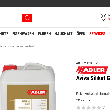
M
HUTZ
EISENWAREN
FARBEN
HAUSHALT
ÖFEN
SERVICES
Silikat Grundierkonzentrat
Art. Nr.: 1231056
Aviva Silikat
Reichweite bei einmali
verdünnt
(0)