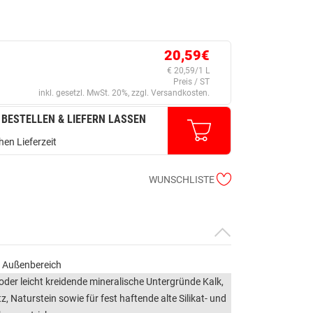
20,59€
€ 20,59/1 L
Preis / ST
inkl. gesetzl. MwSt. 20%, zzgl. Versandkosten.
 BESTELLEN & LIEFERN LASSEN
en Lieferzeit
WUNSCHLISTE
d Außenbereich
der leicht kreidende mineralische Untergründe Kalk,
, Naturstein sowie für fest haftende alte Silikat- und