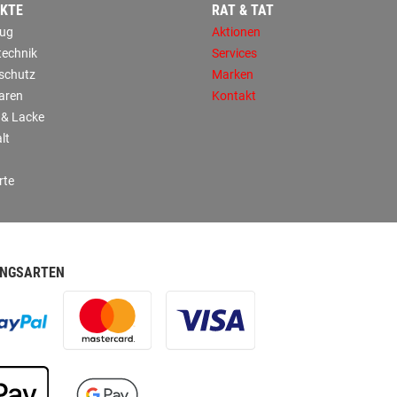
KTE
RAT & TAT
ug
Aktionen
technik
Services
sschutz
Marken
aren
Kontakt
 & Lacke
lt
rte
NGSARTEN