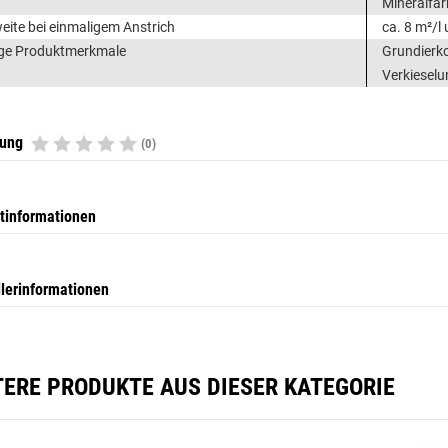
Mineralfar
eite bei einmaligem Anstrich
ca. 8 m²/l
ge Produktmerkmale
Grundierko
Verkieselu
tung
(0)
tinformationen
llerinformationen
TERE PRODUKTE AUS DIESER KATEGORIE