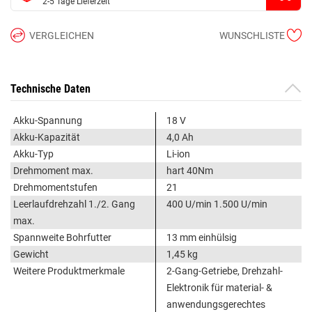
2-5 Tage Lieferzeit
VERGLEICHEN
WUNSCHLISTE
Technische Daten
Akku-Spannung
18 V
Akku-Kapazität
4,0 Ah
Akku-Typ
Li-ion
Drehmoment max.
hart 40Nm
Drehmomentstufen
21
Leerlaufdrehzahl 1./2. Gang
400 U/min 1.500 U/min
max.
Spannweite Bohrfutter
13 mm einhülsig
Gewicht
1,45 kg
Weitere Produktmerkmale
2-Gang-Getriebe, Drehzahl-
Elektronik für material- &
anwendungsgerechtes