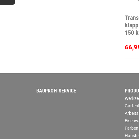
Trans
klapp
150 k
66,9
BAUPROFI SERVICE
PRODU
Werkze
Garten
Arbeit
Eisenw
Farben
Hausha