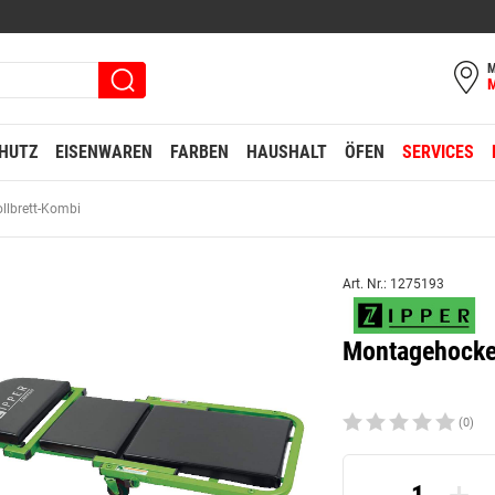
M
HUTZ
EISENWAREN
FARBEN
HAUSHALT
ÖFEN
SERVICES
llbrett-Kombi
Art. Nr.: 1275193
Montagehocke
(0)