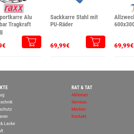
portkarre Alu
Sackkarre Stahl mit
Allzwec
bar Tragkraft
PU-Räder
600x30
g
9€
69,99€
69,99€
KTE
RAT & TAT
ug
Aktionen
technik
Services
sschutz
Marken
aren
Kontakt
 & Lacke
lt