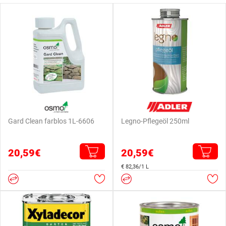
Gard Clean farblos 1L-6606
Legno-Pflegeöl 250ml
20,59€
20,59€
€ 82,36/1 L