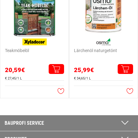
Teakmöbelöl
Lärchenöl naturgetönt
20,59€
25,99€
€ 27,45/1 L
€ 34,65/1 L
BAUPROFI SERVICE