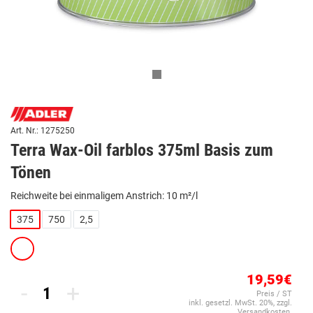
Art. Nr.: 1275250
Terra Wax-Oil farblos 375ml Basis zum
Tönen
Reichweite bei einmaligem Anstrich: 10 m²/l
375
750
2,5
19,59€
-
+
Preis / ST
inkl. gesetzl. MwSt. 20%, zzgl.
Versandkosten.