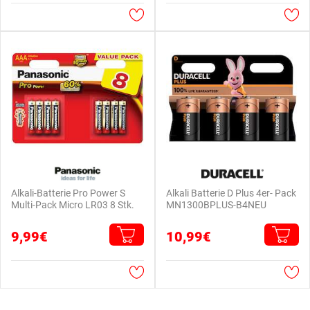
Alkali-Batterie Pro Power S
Alkali Batterie D Plus 4er- Pack
Multi-Pack Micro LR03 8 Stk.
MN1300BPLUS-B4NEU
9,99€
10,99€