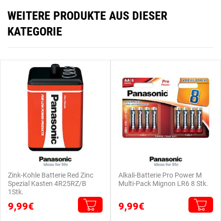
WEITERE PRODUKTE AUS DIESER
KATEGORIE
Zink-Kohle Batterie Red Zinc
Alkali-Batterie Pro Power M
Spezial Kasten 4R25RZ/B
Multi-Pack Mignon LR6 8 Stk.
1Stk.
9,99€
9,99€