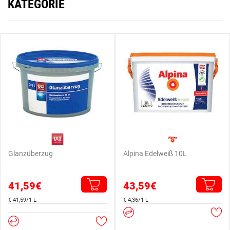
KATEGORIE
Glanzüberzug
Alpina Edelweiß 10L
41,59€
43,59€
€ 41,59/1 L
€ 4,36/1 L