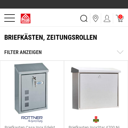
0
BRIEFKÄSTEN, ZEITUNGSROLLEN
FILTER ANZEIGEN
Briefkasten Casa Inox Edelst.
Briefkasten InoxStar 4700 Ni