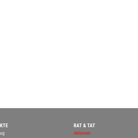
KTE
RAT & TAT
ug
Aktionen