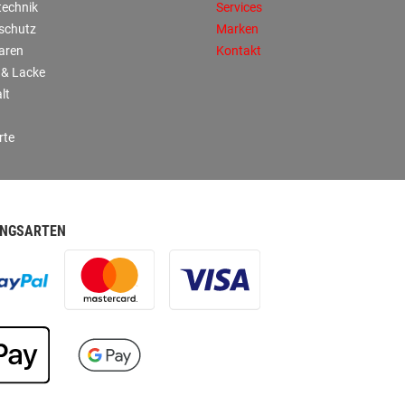
technik
Services
sschutz
Marken
aren
Kontakt
 & Lacke
lt
rte
NGSARTEN