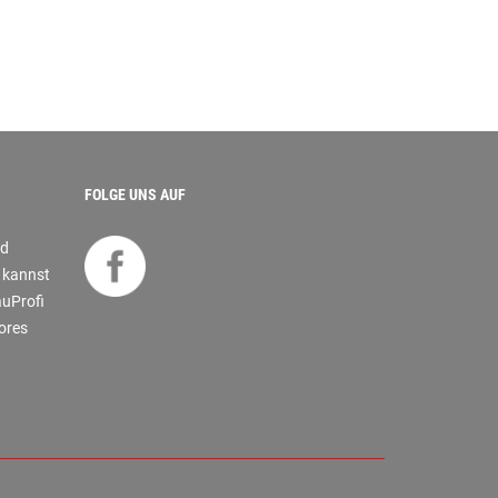
FOLGE UNS AUF
nd
s kannst
auProfi
tores