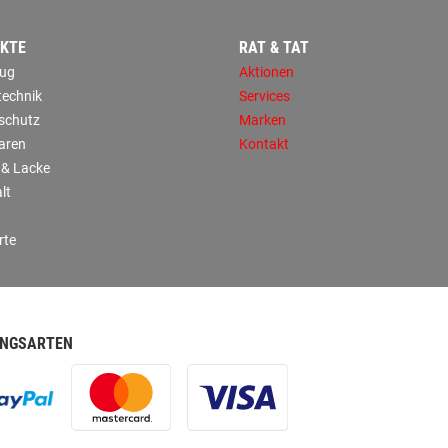
KTE
RAT & TAT
ug
Aktionen
technik
Services
sschutz
Marken
aren
Kontakt
 & Lacke
lt
rte
NGSARTEN