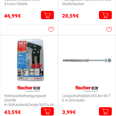
31mm/100Stk.
Statikmischer
46,99€
20,59€
Hohlraumbefestigungsset
Langschaftdübel SXS 8x190 T
20erSB
E m.Schraube
m.Schrauben&Zange,5x37u.4x
46
43,59€
3,99€