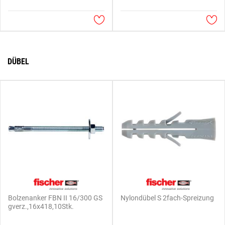
DÜBEL
Bolzenanker FBN II 16/300 GS
Nylondübel S 2fach-Spreizung
gverz.,16x418,10Stk.