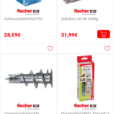
Hohlraumdübel DUOTEC
Dübelbox UX/SX 290tlg.
28,59€
31,99€
Gipskartondübel GKM
Flüssigdübel fill&fix 25ml inkl.2