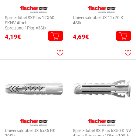
Spreizdübel SXPlus 12X60
Universaldübel UX 12x70 K
SKNV 4fach-
4Stk.
Spreizung,1Pkg.=3Stk.
4,19€
4,69€
Universaldübel UX 6x35 RK
Spreizdübel SX Plus 6X50 K NV
20Stk.
4fach-Spreizung,1Pkg.=10Stk.