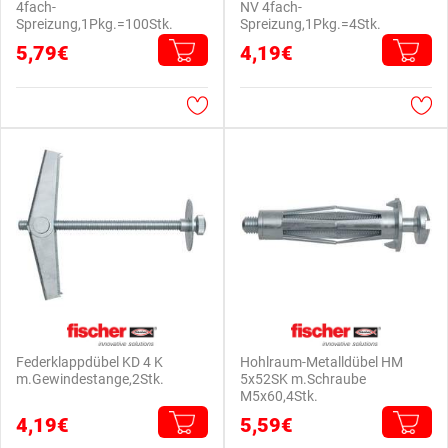
4fach-
NV 4fach-
Spreizung,1Pkg.=100Stk.
Spreizung,1Pkg.=4Stk.
5,79€
4,19€
Federklappdübel KD 4 K
Hohlraum-Metalldübel HM
m.Gewindestange,2Stk.
5x52SK m.Schraube
M5x60,4Stk.
4,19€
5,59€