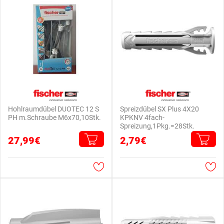
Hohlraumdübel DUOTEC 12 S
Spreizdübel SX Plus 4X20
PH m.Schraube M6x70,10Stk.
KPKNV 4fach-
Spreizung,1Pkg.=28Stk.
27,99€
2,79€