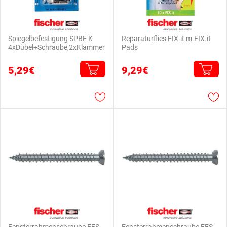
Spiegelbefestigung SPBE K
Reparaturflies FIX.it m.FIX.it
4xDübel+Schraube,2xKlammer
Pads
5,29€
9,29€