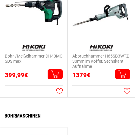
Bohr-/Meißelhammer DH40MC
Abbruchhammer H65SB3WTZ
SDS max
30mm im Koffer, Sechskant
Aufnahme
399,99€
1379€
BOHRMASCHINEN