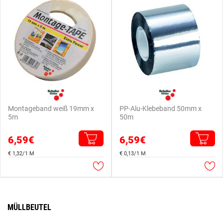
Montageband weiß 19mm x
PP-Alu-Klebeband 50mm x
5m
50m
6,59€
6,59€
€ 1,32/1 M
€ 0,13/1 M
MÜLLBEUTEL