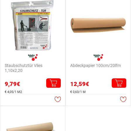
Staubschutztür Vlies
Abdeckpapier 100cm/20lfm
1,10x2,20
9,79€
12,59€
€ 4,05/1 M2
€ 0,63/1 M