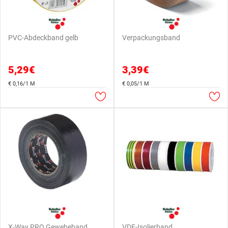
PVC-Abdeckband gelb
Verpackungsband
5,29€
3,39€
€ 0,16/1 M
€ 0,05/1 M
X-Way PRO Gewebeband
VDE-Isolierband