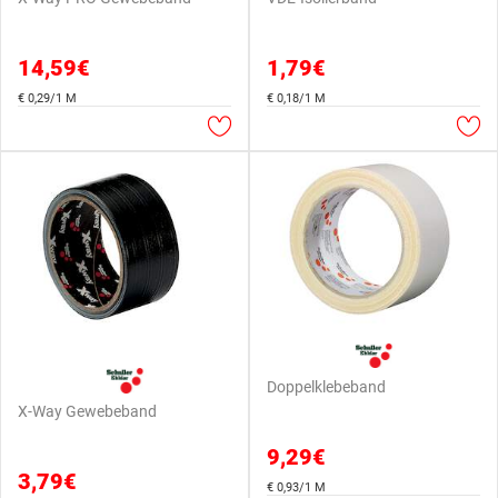
14,59€
1,79€
€ 0,29/1 M
€ 0,18/1 M
Doppelklebeband
X-Way Gewebeband
9,29€
3,79€
€ 0,93/1 M