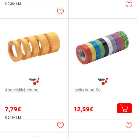
€ 0,38/1 M
Abdeckklebeband
Isolierband-Set
7,79€
12,59€
€ 0,16/1 M