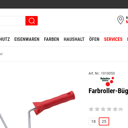
M
HUTZ
EISENWAREN
FARBEN
HAUSHALT
ÖFEN
SERVICES
el
Art. Nr.: 1010050
Farbroller-Bü
(0)
18
25