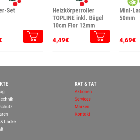
er-Set
Heizkörperroller
Mini-Lac
TOPLINE inkl. Bügel
50mm
10cm Flor 12mm
€
4,49€
4,69€
KTE
RAT & TAT
ug
Aktionen
technik
Services
sschutz
Marken
aren
Kontakt
 & Lacke
lt