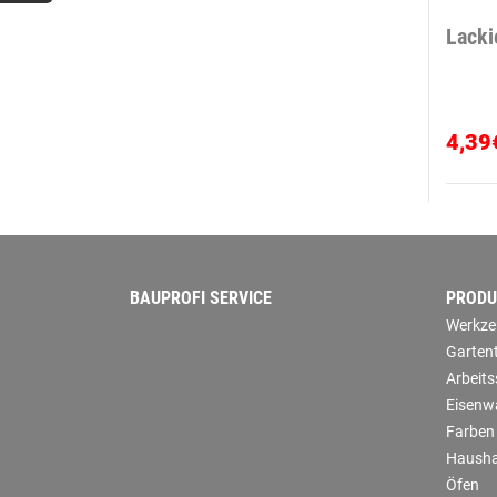
Lacki
4,39
BAUPROFI SERVICE
PRODU
Werkze
Garten
Arbeit
Eisenw
Farben
Hausha
Öfen