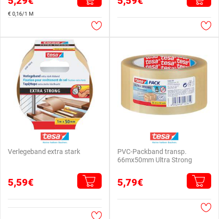
5,29€
5,59€
€ 0,16/1 M
Verlegeband extra stark
PVC-Packband transp.
66mx50mm Ultra Strong
5,59€
5,79€