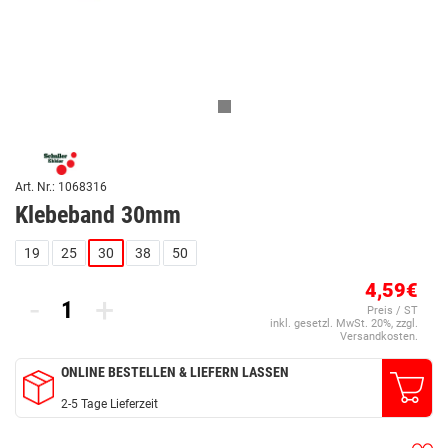
Art. Nr.: 1068316
Klebeband 30mm
19
25
30
38
50
4,59€
-
+
Preis / ST
inkl. gesetzl. MwSt. 20%, zzgl.
Versandkosten.
ONLINE BESTELLEN & LIEFERN LASSEN
2-5 Tage Lieferzeit