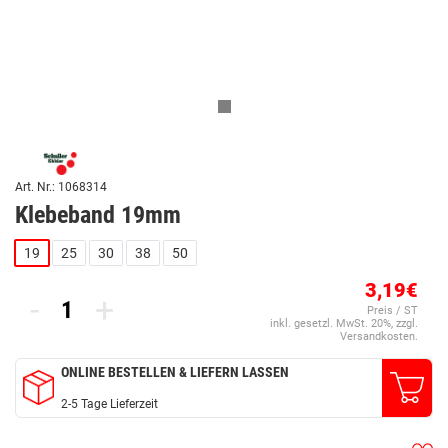
Art. Nr.: 1068314
Klebeband 19mm
19
25
30
38
50
3,19€
-
+
Preis / ST
inkl. gesetzl. MwSt. 20%, zzgl.
Versandkosten.
ONLINE BESTELLEN & LIEFERN LASSEN
2-5 Tage Lieferzeit