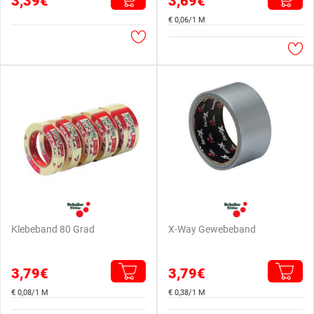
3,39€
3,69€
€ 0,06/1 M
Klebeband 80 Grad
X-Way Gewebeband
3,79€
3,79€
€ 0,08/1 M
€ 0,38/1 M