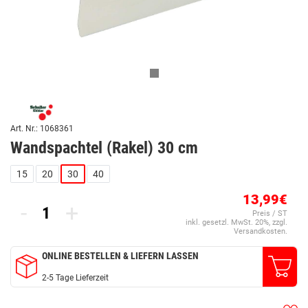
Art. Nr.: 1068361
Wandspachtel (Rakel) 30 cm
15
20
30
40
13,99€
-
+
Preis / ST
inkl. gesetzl. MwSt. 20%, zzgl.
Versandkosten.
ONLINE BESTELLEN & LIEFERN LASSEN
2-5 Tage Lieferzeit