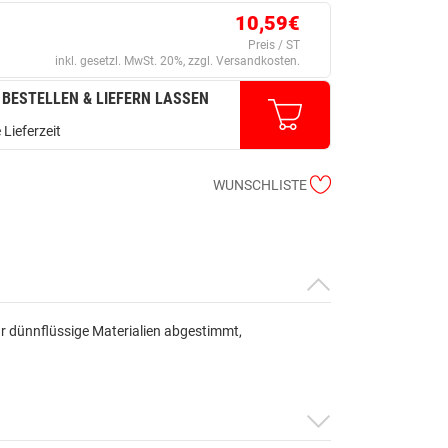
10,59€
Preis / ST
inkl. gesetzl. MwSt. 20%, zzgl. Versandkosten.
 BESTELLEN & LIEFERN LASSEN
 Lieferzeit
WUNSCHLISTE
für dünnflüssige Materialien abgestimmt,