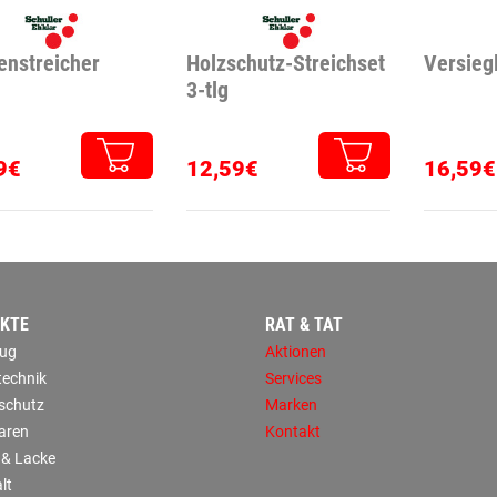
enstreicher
Holzschutz-Streichset
Versieg
3-tlg
9€
12,59€
16,59€
KTE
RAT & TAT
ug
Aktionen
technik
Services
sschutz
Marken
aren
Kontakt
 & Lacke
lt