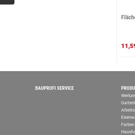
Fläch
11,5
BAUPROFI SERVICE
PRODU
Werkze
Garten
Arbeit
Eisenw
Farben
Hausha