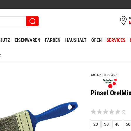
M
HUTZ
EISENWAREN
FARBEN
HAUSHALT
ÖFEN
SERVICES
x
Art. Nr.: 1068425
Pinsel OrelM
(0)
20
30
40
50