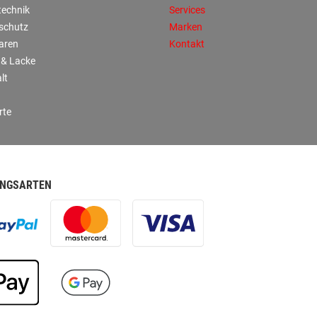
technik
Services
sschutz
Marken
aren
Kontakt
 & Lacke
lt
rte
NGSARTEN