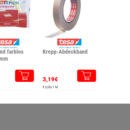
nd farblos
Krepp-Abdeckband
5mm
3,19€
€ 0,06/1 M