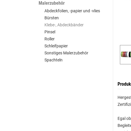
Malerzubehör
Abdeckfolien, -papier und -vlies
Bürsten
Klebe-, Abdeckbänder
Pinsel
Roller
Schleifpapier
Sonstiges Malerzubehör
Spachteln
Produk
Hergest
Zertifi
Egal ob
Begleit