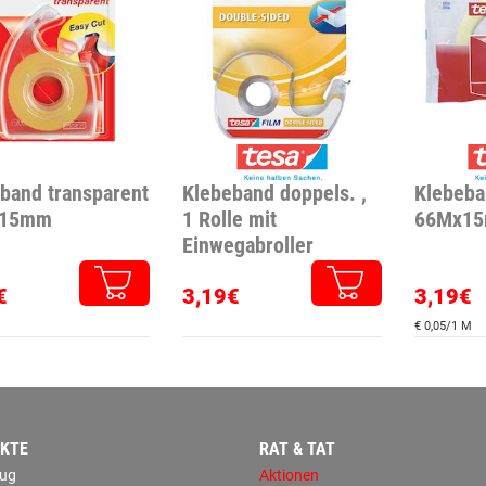
band transparent
Klebeband doppels. ,
Klebeba
x15mm
1 Rolle mit
66Mx1
Einwegabroller
€
3,19€
3,19€
€ 0,05/1 M
KTE
RAT & TAT
ug
Aktionen