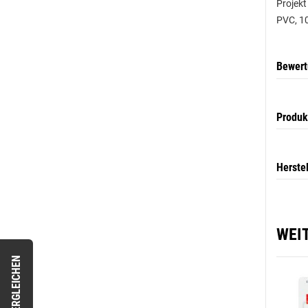
Projekt
PVC, 10
Bewer
Produk
Herste
WEI
VERGLEICHEN