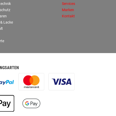
technik
Services
sschutz
Marken
aren
Kontakt
 & Lacke
lt
rte
NGSARTEN