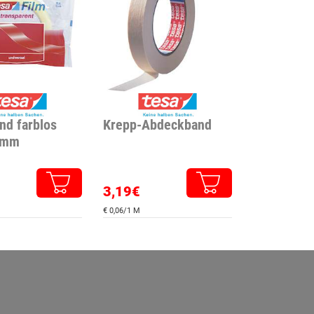
nd farblos
Krepp-Abdeckband
5mm
3,19€
€ 0,06/1 M