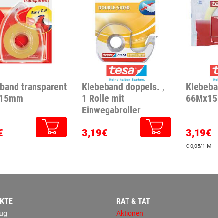
band transparent
Klebeband doppels. ,
Klebeba
x15mm
1 Rolle mit
66Mx1
Einwegabroller
€
3,19€
3,19€
€ 0,05/1 M
KTE
RAT & TAT
ug
Aktionen