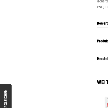
isolier
PVC, 10
Bewer
Produk
Herste
WEI
VERGLEICHEN