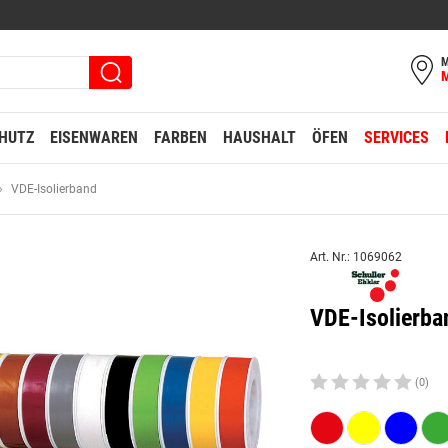
M
HUTZ
EISENWAREN
FARBEN
HAUSHALT
ÖFEN
SERVICES
VDE-Isolierband
Art. Nr.: 1069062
VDE-Isolierb
(0)