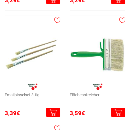
3,29€
3,29€
Emailpinselset 3-tlg.
Flächenstreicher
3,39€
3,59€