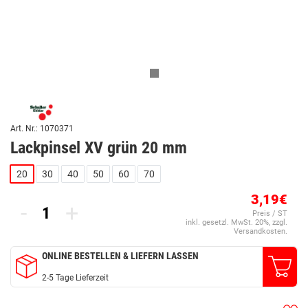
Art. Nr.: 1070371
Lackpinsel XV grün 20 mm
20
30
40
50
60
70
3,19€
-
+
Preis / ST
inkl. gesetzl. MwSt. 20%, zzgl.
Versandkosten.
ONLINE BESTELLEN & LIEFERN LASSEN
2-5 Tage Lieferzeit