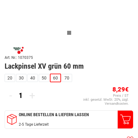
Art. Nr.: 1070375
Lackpinsel XV grün 60 mm
20
30
40
50
60
70
8,29€
-
+
Preis / ST
inkl. gesetzl. MwSt. 20%, zzgl.
Versandkosten.
ONLINE BESTELLEN & LIEFERN LASSEN
2-5 Tage Lieferzeit