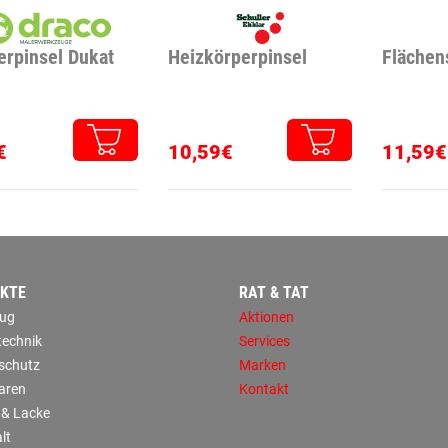
erpinsel Dukat
Heizkörperpinsel
Flächen
€
10,59€
11,59€
KTE
RAT & TAT
ug
Aktionen
technik
Services
sschutz
Marken
aren
Kontakt
 & Lacke
lt