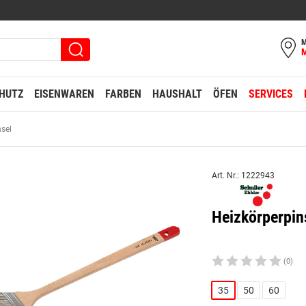
M
HUTZ
EISENWAREN
FARBEN
HAUSHALT
ÖFEN
SERVICES
nsel
Art. Nr.: 1222943
Heizkörperpi
(0)
35
50
60