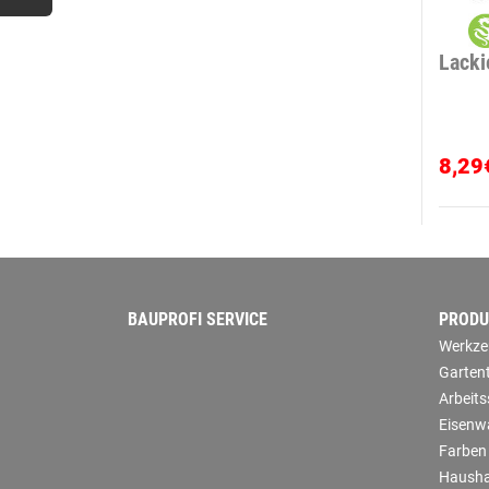
Lacki
8,29
BAUPROFI SERVICE
PRODU
Werkze
Garten
Arbeit
Eisenw
Farben
Hausha