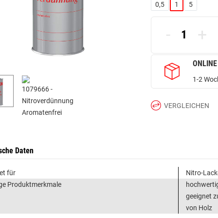
0,5
1
5
-
+
ONLINE
1-2 Woch
VERGLEICHEN
sche Daten
et für
Nitro-Lac
ge Produktmerkmale
hochwerti
geeignet 
von Holz