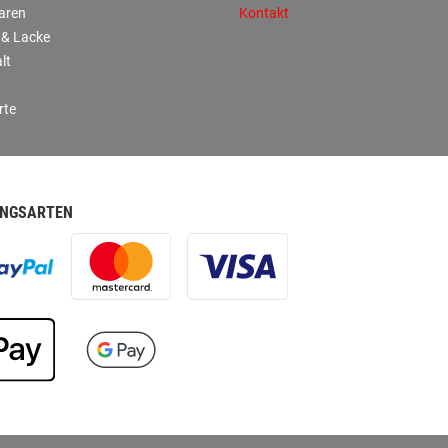
aren
Kontakt
 & Lacke
lt
rte
NGSARTEN