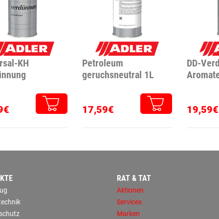
rsal-KH
Petroleum
DD-Ver
ünnung
geruchsneutral 1L
Aromate
9€
17,59€
19,59€
KTE
RAT & TAT
ug
Aktionen
technik
Services
sschutz
Marken