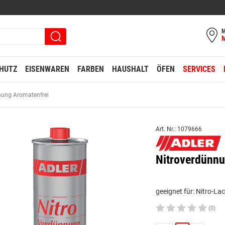
M
HUTZ
EISENWAREN
FARBEN
HAUSHALT
ÖFEN
SERVICES
nung Aromatenfrei
Art. Nr.: 1079666
Nitroverdünnu
geeignet für: Nitro-L
(0)