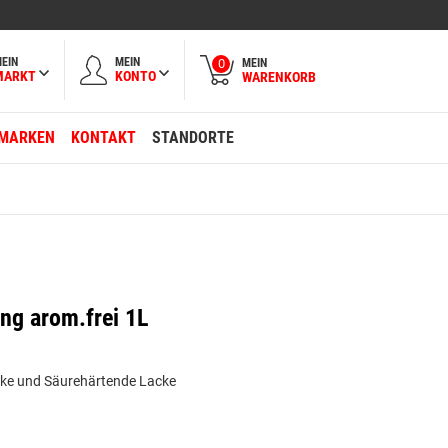
EIN
MEIN
MEIN
0
MARKT
KONTO
WARENKORB
MARKEN
KONTAKT
STANDORTE
ng arom.frei 1L
acke und Säurehärtende Lacke