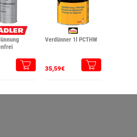
dünnung
Verdünner 1l PCTHW
nfrei
35,59€