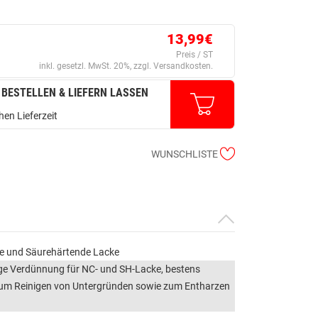
13,99€
Preis / ST
inkl. gesetzl. MwSt. 20%, zzgl. Versandkosten.
 BESTELLEN & LIEFERN LASSEN
en Lieferzeit
WUNSCHLISTE
ke und Säurehärtende Lacke
ge Verdünnung für NC- und SH-Lacke, bestens
zum Reinigen von Untergründen sowie zum Entharzen