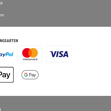
lt
rte
NGSARTEN
N