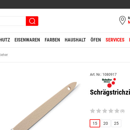
M
HUTZ
EISENWAREN
FARBEN
HAUSHALT
ÖFEN
SERVICES
ieher
Art. Nr.: 1080917
Schrägstrichz
(0)
15
20
25