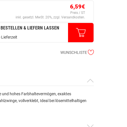
6,59€
Preis / ST
inkl. gesetzl. MwSt. 20%, zzgl. Versandkosten.
 BESTELLEN & LIEFERN LASSEN
 Lieferzeit
WUNSCHLISTE
me und hohes Farbhaltevermögen, exaktes
lzwinge, vollverklebt, Ideal bei lösemittelhaltigen