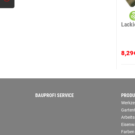
Lacki
8,29
BAUPROFI SERVICE
PRODU
Werkze
Garten
Arbeit
Eisenw
Farben