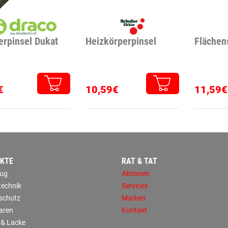
erpinsel Dukat
Heizkörperpinsel
Flächen
€
10,59€
11,59€
KTE
RAT & TAT
ug
Aktionen
technik
Services
sschutz
Marken
aren
Kontakt
 & Lacke