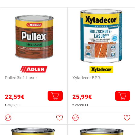
Pullex 3in1-Lasur
Xyladecor BPR
22,59€
25,99€
€ 30,12/1 L
€ 25,99/1 L