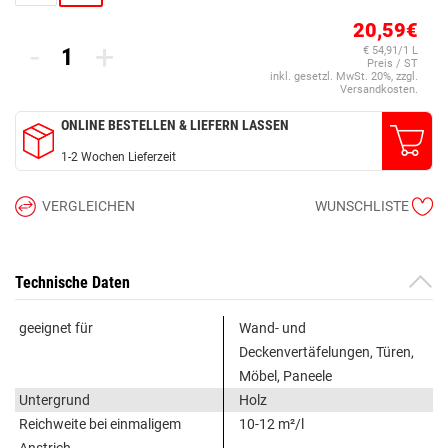
20,59€
-
+
€ 54,91/1 L
Preis / ST
inkl. gesetzl. MwSt. 20%, zzgl.
Versandkosten.
ONLINE BESTELLEN & LIEFERN LASSEN
1-2 Wochen Lieferzeit
VERGLEICHEN
WUNSCHLISTE
Technische Daten
geeignet für
Wand- und
Deckenvertäfelungen, Türen,
Möbel, Paneele
Untergrund
Holz
Reichweite bei einmaligem
10-12 m²/l