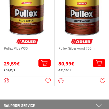
Pullex Plus W30
Pullex Silberwood 750ml
29,59€
30,99€
€ 39,45/1 L
€ 41,32/1 L
BAUPROFI SERVICE