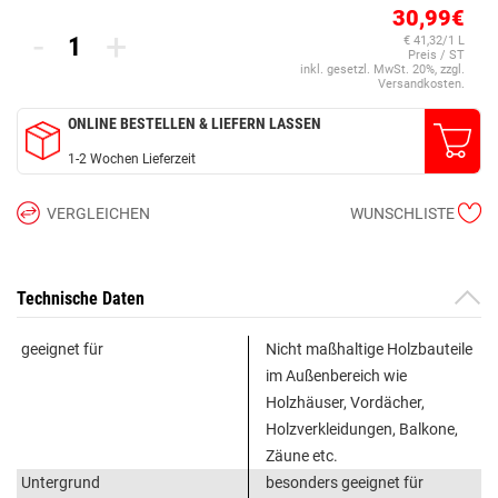
30,99€
-
+
€ 41,32/1 L
Preis / ST
inkl. gesetzl. MwSt. 20%, zzgl.
Versandkosten.
ONLINE BESTELLEN & LIEFERN LASSEN
1-2 Wochen Lieferzeit
VERGLEICHEN
WUNSCHLISTE
Technische Daten
geeignet für
Nicht maßhaltige Holzbauteile
im Außenbereich wie
Holzhäuser, Vordächer,
Holzverkleidungen, Balkone,
Zäune etc.
Untergrund
besonders geeignet für