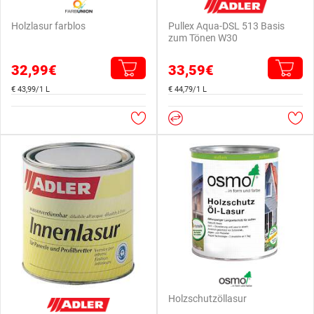
Holzlasur farblos
Pullex Aqua-DSL 513 Basis
zum Tönen W30
32,99€
33,59€
€ 43,99/1 L
€ 44,79/1 L
Holzschutzöllasur