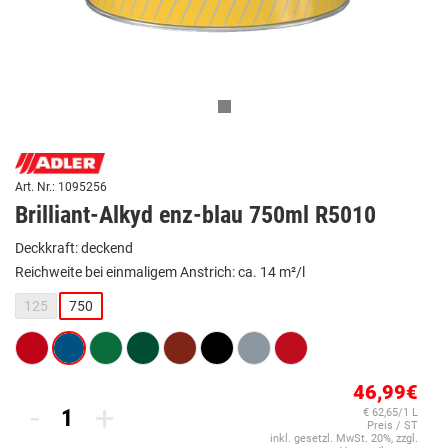
Art. Nr.: 1095256
Brilliant-Alkyd enz-blau 750ml R5010
Deckkraft: deckend
Reichweite bei einmaligem Anstrich: ca. 14 m²/l
125
750
46,99€
-
+
€ 62,65/1 L
Preis / ST
inkl. gesetzl. MwSt. 20%, zzgl.