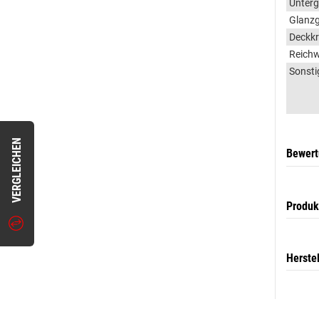
Unter
Glanz
Deckkr
Reichw
Sonsti
VERGLEICHEN
Bewer
Produk
Herste