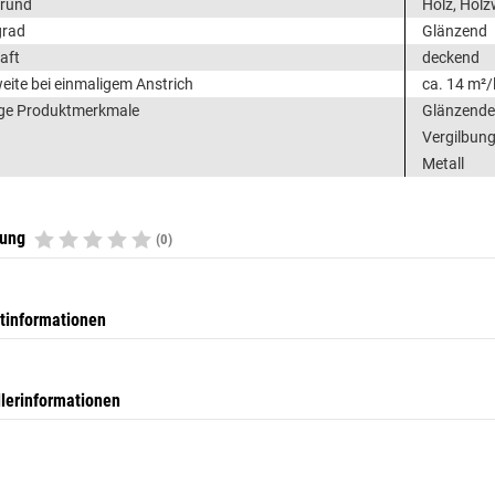
grund
Holz, Holz
grad
Glänzend
aft
deckend
eite bei einmaligem Anstrich
ca. 14 m²/
ge Produktmerkmale
Glänzender
Vergilbung
Metall
tung
(0)
tinformationen
llerinformationen