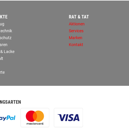
KTE
RAT & TAT
ug
Aktionen
technik
Services
sschutz
Marken
aren
Kontakt
 & Lacke
lt
rte
NGSARTEN