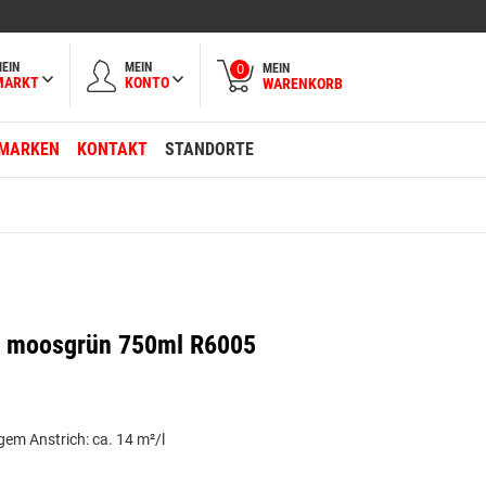
EIN
MEIN
MEIN
0
MARKT
KONTO
WARENKORB
MARKEN
KONTAKT
STANDORTE
yd moosgrün 750ml R6005
gem Anstrich: ca. 14 m²/l