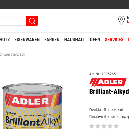
M
HUTZ
EISENWAREN
FARBEN
HAUSHALT
ÖFEN
SERVICES
kyd Kunstharzlack
Art. Nr.: 1095265
Brilliant-Alk
Deckkraft: deckend
Reichweite bei einmali
(0)