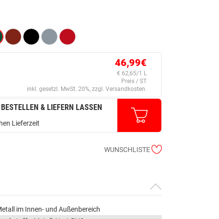
46,99€
€ 62,65/1 L
Preis / ST
inkl. gesetzl. MwSt. 20%, zzgl. Versandkosten.
 BESTELLEN & LIEFERN LASSEN
en Lieferzeit
WUNSCHLISTE
etall im Innen- und Außenbereich