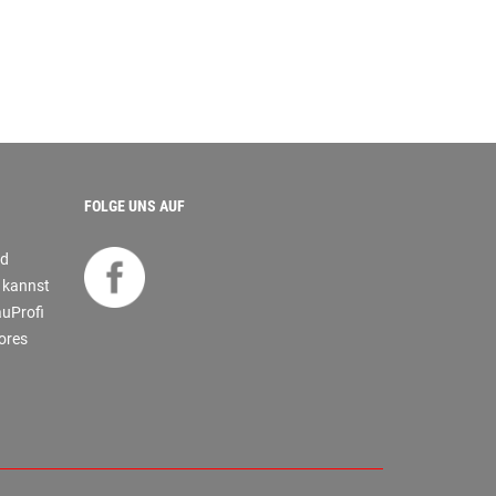
FOLGE UNS AUF
nd
s kannst
auProfi
tores