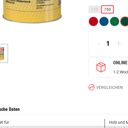
125
750
-
+
ONLINE
1-2 Woch
VERGLEICHEN
sche Daten
et für
Holz und M