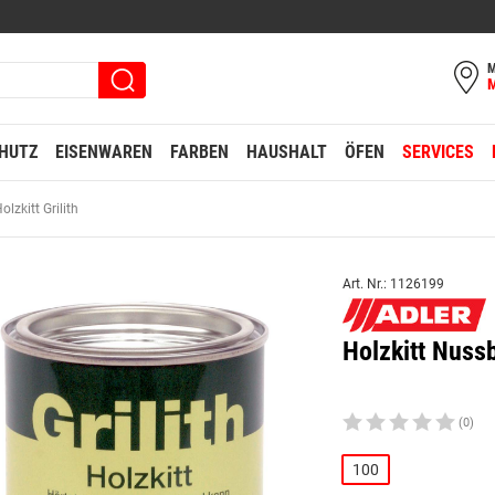
M
HUTZ
EISENWAREN
FARBEN
HAUSHALT
ÖFEN
SERVICES
olzkitt Grilith
Art. Nr.: 1126199
Holzkitt Nuss
(0)
100