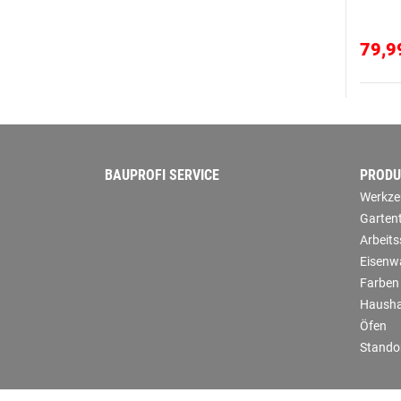
79,9
BAUPROFI SERVICE
PRODU
Werkze
Garten
Arbeit
Eisenw
Farben
Hausha
Öfen
Stando