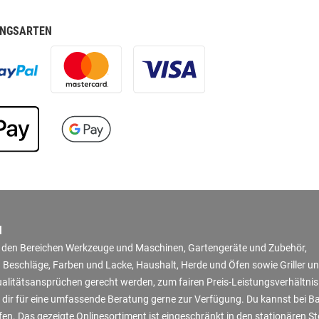
NGSARTEN
N
in den Bereichen Werkzeuge und Maschinen, Gartengeräte und Zubehör,
 Beschläge, Farben und Lacke, Haushalt, Herde und Öfen sowie Griller u
Qualitätsansprüchen gerecht werden, zum fairen Preis-Leistungsverhältni
 dir für eine umfassende Beratung gerne zur Verfügung. Du kannst bei B
en. Das gezeigte Onlinesortiment ist eingeschränkt in den stationären S