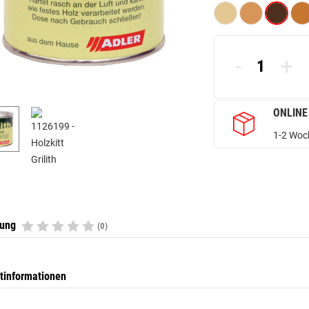
-
+
ONLINE
1-2 Woch
tung
(0)
tinformationen