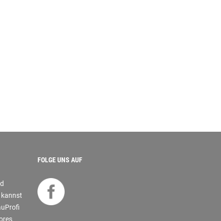
FOLGE UNS AUF
nd
s kannst
auProfi
tores