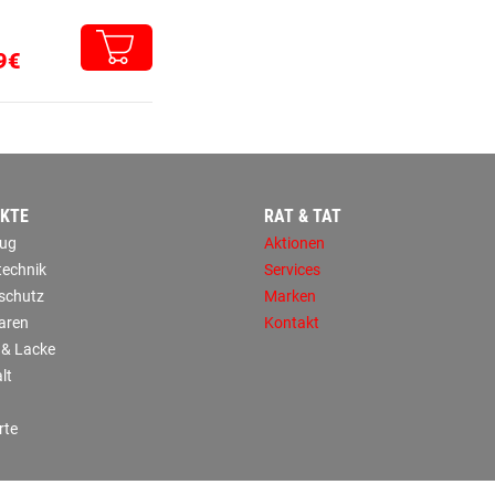
9€
KTE
RAT & TAT
ug
Aktionen
technik
Services
sschutz
Marken
aren
Kontakt
 & Lacke
lt
rte